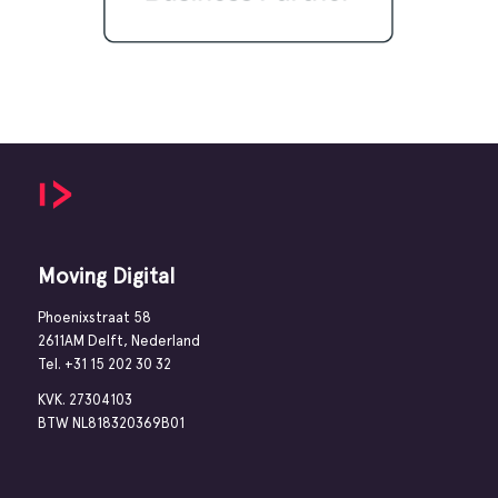
Moving Digital
Phoenixstraat 58
2611AM Delft, Nederland
Tel.
+31 15 202 30 32
KVK. 27304103
BTW NL818320369B01