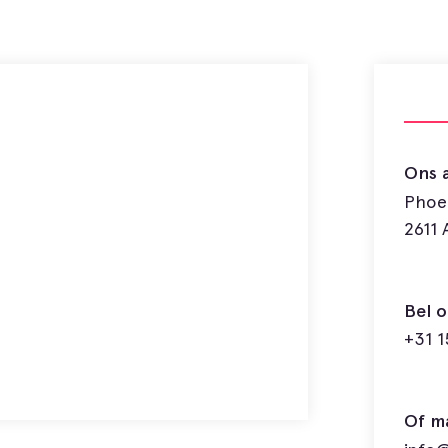
Ons 
Phoen
2611 
Bel o
+31 1
Of ma