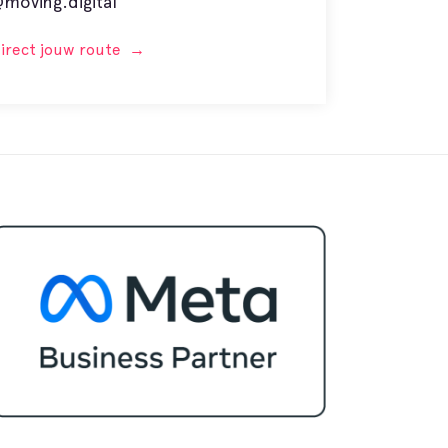
moving.digital
direct jouw route
→