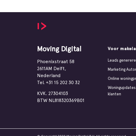
Moving Digital
Voor makela
Leads generer
Phoenixstraat 58
2611AM Delft,
Marketing Auto
Nederland
Online woningp
Tel.
+31 15 202 30 32
Woningupdates
KVK. 27304103
klanten
BTW NL818320369B01