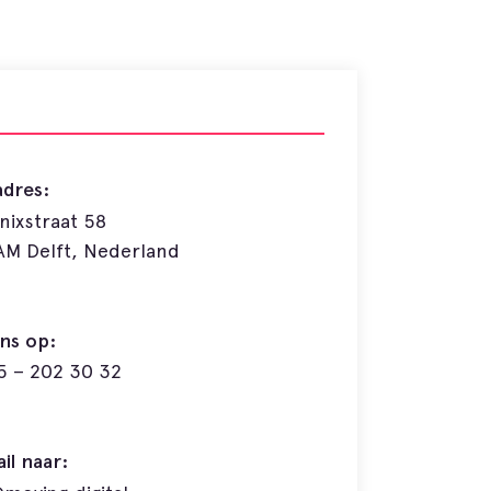
adres:
ixstraat 58
AM Delft, Nederland
ns op:
5 – 202 30 32
il naar: